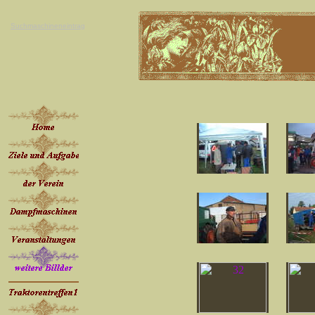
Suchmaschineneintrag