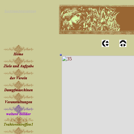
Suchmaschineneintrag