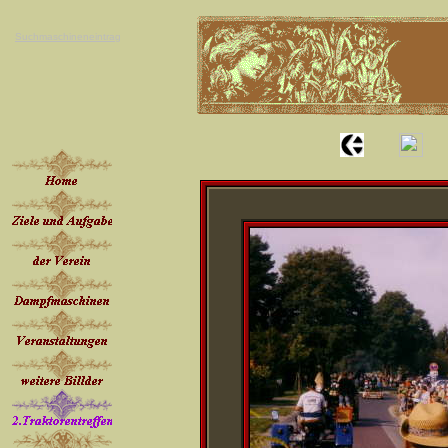
Suchmaschineneintrag