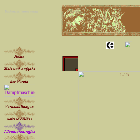
Suchmaschineneintrag